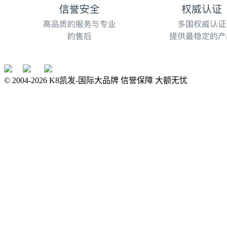
© 2004-
2026
K8凯发-国际大品牌 信誉保障 大额无忧