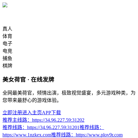
真人
体育
电子
电竞
捕鱼
棋牌
美女荷官 · 在线发牌
全网最美荷官，倾情出演，极致视觉盛宴，多元游戏种类，为
您带来最舒心的游戏体验。
立即注册
进入主页
APP下载
推荐主线路：
https://34.96.227.59:31202
推荐线路：
https://34.96.227.59:31201
推荐线路：
https://www.1nzkex.com
推荐线路：
https://www.plov9r.com