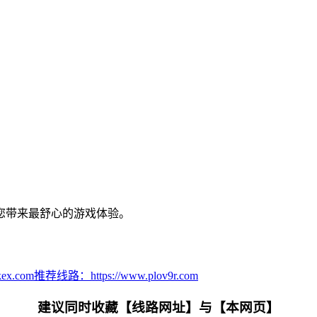
您带来最舒心的游戏体验。
kex.com
推荐线路：
https://www.plov9r.com
建议同时收藏【线路网址】与【本网页】