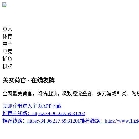
真人
体育
电子
电竞
捕鱼
棋牌
美女荷官 · 在线发牌
全网最美荷官，倾情出演，极致视觉盛宴，多元游戏种类，为
立即注册
进入主页
APP下载
推荐主线路：
https://34.96.227.59:31202
推荐线路：
https://34.96.227.59:31201
推荐线路：
https://www.1nz