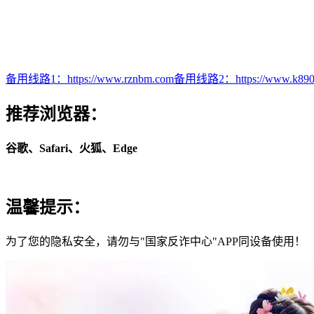
备用线路
1
：
https://www.rznbm.com
备用线路
2
：
https://www.k89
推荐浏览器：
谷歌、Safari、火狐、Edge
温馨提示：
为了您的隐私安全，请勿与"国家反诈中心"APP同设备使用！