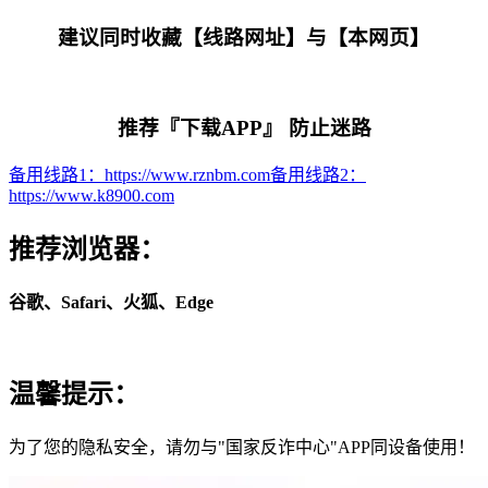
建议同时收藏【线路网址】与【本网页】
推荐『下载APP』 防止迷路
备用线路
1
：
https://www.rznbm.com
备用线路
2
：
https://www.k8900.com
推荐浏览器：
谷歌、Safari、火狐、Edge
温馨提示：
为了您的隐私安全，请勿与"国家反诈中心"APP同设备使用！