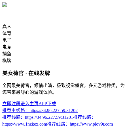
真人
体育
电子
电竞
捕鱼
棋牌
美女荷官 · 在线发牌
全网最美荷官，倾情出演，极致视觉盛宴，多元游戏种类，为
您带来最舒心的游戏体验。
立即注册
进入主页
APP下载
推荐主线路：
https://34.96.227.59:31202
推荐线路：
https://34.96.227.59:31201
推荐线路：
https://www.1nzkex.com
推荐线路：
https://www.plov9r.com