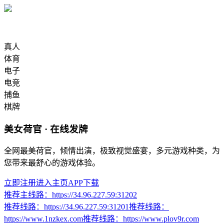
真人
体育
电子
电竞
捕鱼
棋牌
美女荷官 · 在线发牌
全网最美荷官，倾情出演，极致视觉盛宴，多元游戏种类，为
您带来最舒心的游戏体验。
立即注册
进入主页
APP下载
推荐主线路：
https://34.96.227.59:31202
推荐线路：
https://34.96.227.59:31201
推荐线路：
https://www.1nzkex.com
推荐线路：
https://www.plov9r.com