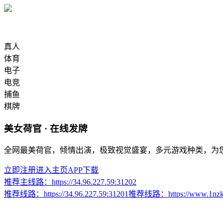
真人
体育
电子
电竞
捕鱼
棋牌
美女荷官 · 在线发牌
全网最美荷官，倾情出演，极致视觉盛宴，多元游戏种类，为
立即注册
进入主页
APP下载
推荐主线路：
https://34.96.227.59:31202
推荐线路：
https://34.96.227.59:31201
推荐线路：
https://www.1nz