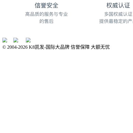
© 2004-
2026
K8凯发-国际大品牌 信誉保障 大额无忧