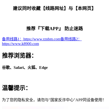
建议同时收藏【线路网址】与【本网页】
推荐『下载APP』 防止迷路
备用线路
1
：
https://www.rznbm.com
备用线路
2
：
https://www.k8900.com
推荐浏览器：
谷歌、Safari、火狐、Edge
温馨提示：
为了您的隐私安全，请勿与"国家反诈中心"APP同设备使用！