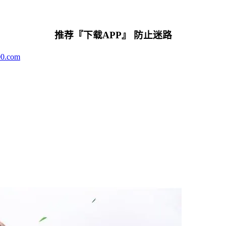
推荐『下载APP』 防止迷路
00.com