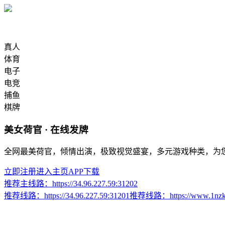
真人
体育
电子
电竞
捕鱼
棋牌
美女荷官 · 在线发牌
全网最美荷官，倾情出演，极致视觉盛宴，多元游戏种类，为
立即注册
进入主页
APP下载
推荐主线路：
https://34.96.227.59:31202
推荐线路：
https://34.96.227.59:31201
推荐线路：
https://www.1nz