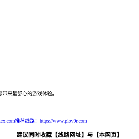
您带来最舒心的游戏体验。
kex.com
推荐线路：
https://www.plov9r.com
建议同时收藏【线路网址】与【本网页】