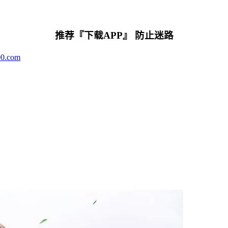
推荐『下载APP』 防止迷路
00.com