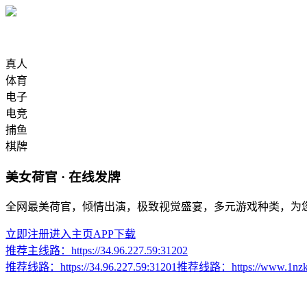
真人
体育
电子
电竞
捕鱼
棋牌
美女荷官 · 在线发牌
全网最美荷官，倾情出演，极致视觉盛宴，多元游戏种类，为
立即注册
进入主页
APP下载
推荐主线路：
https://34.96.227.59:31202
推荐线路：
https://34.96.227.59:31201
推荐线路：
https://www.1nz