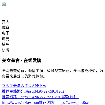
真人
体育
电子
电竞
捕鱼
棋牌
美女荷官 · 在线发牌
全网最美荷官，倾情出演，极致视觉盛宴，多元游戏种类，为
您带来最舒心的游戏体验。
立即注册
进入主页
APP下载
推荐主线路：
https://34.96.227.59:31202
推荐线路：
https://34.96.227.59:31201
推荐线路：
https://www.1nzkex.com
推荐线路：
https://www.plov9r.com