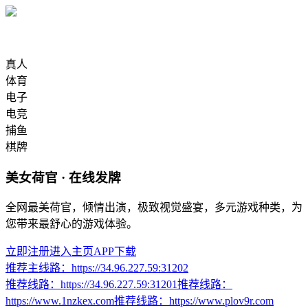
真人
体育
电子
电竞
捕鱼
棋牌
美女荷官 · 在线发牌
全网最美荷官，倾情出演，极致视觉盛宴，多元游戏种类，为
您带来最舒心的游戏体验。
立即注册
进入主页
APP下载
推荐主线路：
https://34.96.227.59:31202
推荐线路：
https://34.96.227.59:31201
推荐线路：
https://www.1nzkex.com
推荐线路：
https://www.plov9r.com