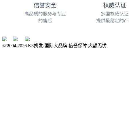
© 2004-
2026
K8凯发-国际大品牌 信誉保障 大额无忧