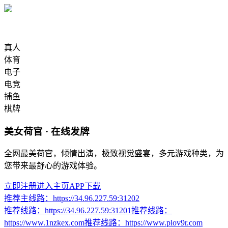
真人
体育
电子
电竞
捕鱼
棋牌
美女荷官 · 在线发牌
全网最美荷官，倾情出演，极致视觉盛宴，多元游戏种类，为
您带来最舒心的游戏体验。
立即注册
进入主页
APP下载
推荐主线路：
https://34.96.227.59:31202
推荐线路：
https://34.96.227.59:31201
推荐线路：
https://www.1nzkex.com
推荐线路：
https://www.plov9r.com