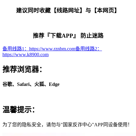
建议同时收藏【线路网址】与【本网页】
推荐『下载APP』 防止迷路
备用线路
1
：
https://www.rznbm.com
备用线路
2
：
https://www.k8900.com
推荐浏览器：
谷歌、Safari、火狐、Edge
温馨提示：
为了您的隐私安全，请勿与"国家反诈中心"APP同设备使用！