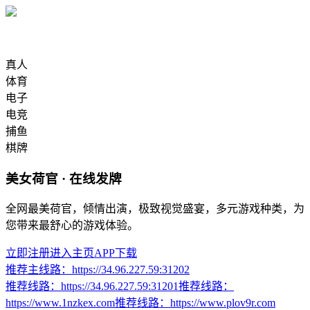
真人
体育
电子
电竞
捕鱼
棋牌
美女荷官 · 在线发牌
全网最美荷官，倾情出演，极致视觉盛宴，多元游戏种类，为
您带来最舒心的游戏体验。
立即注册
进入主页
APP下载
推荐主线路：
https://34.96.227.59:31202
推荐线路：
https://34.96.227.59:31201
推荐线路：
https://www.1nzkex.com
推荐线路：
https://www.plov9r.com