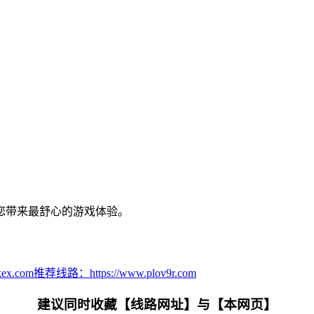
您带来最舒心的游戏体验。
kex.com
推荐线路：
https://www.plov9r.com
建议同时收藏【线路网址】与【本网页】