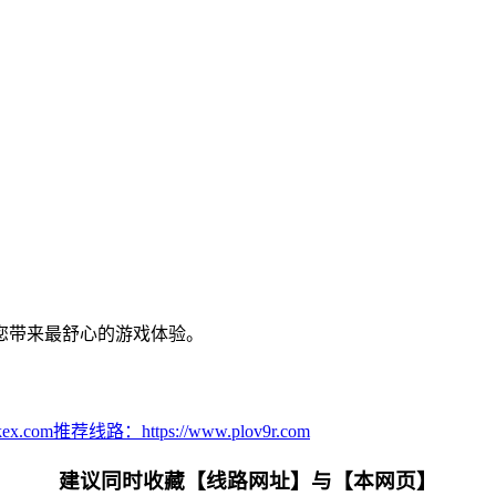
您带来最舒心的游戏体验。
kex.com
推荐线路：
https://www.plov9r.com
建议同时收藏【线路网址】与【本网页】